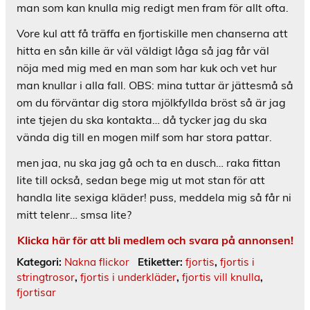
man som kan knulla mig redigt men fram för allt ofta.
Vore kul att få träffa en fjortiskille men chanserna att
hitta en sån kille är väl väldigt låga så jag får väl
nöja med mig med en man som har kuk och vet hur
man knullar i alla fall. OBS: mina tuttar är jättesmå så
om du förväntar dig stora mjölkfyllda bröst så är jag
inte tjejen du ska kontakta… då tycker jag du ska
vända dig till en mogen milf som har stora pattar.
men jaa, nu ska jag gå och ta en dusch… raka fittan
lite till också, sedan bege mig ut mot stan för att
handla lite sexiga kläder! puss, meddela mig så får ni
mitt telenr… smsa lite?
Klicka här för att bli medlem och svara på annonsen!
Kategori:
Nakna flickor
Etiketter:
fjortis
,
fjortis i
stringtrosor
,
fjortis i underkläder
,
fjortis vill knulla
,
fjortisar