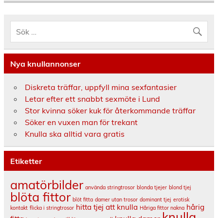
Nya knullannonser
Diskreta träffar, uppfyll mina sexfantasier
Letar efter ett snabbt sexmöte i Lund
Stor kvinna söker kuk för återkommande träffar
Söker en vuxen man för trekant
Knulla ska alltid vara gratis
Etiketter
amatörbilder
använda stringtrosor
blonda tjejer
blond tjej
blöta fittor
blöt fitta
damer utan trosor
dominant tjej
erotisk
hitta tjej att knulla
hårig
kontakt
flicka i stringtrosor
Håriga fittor nakna
knulla